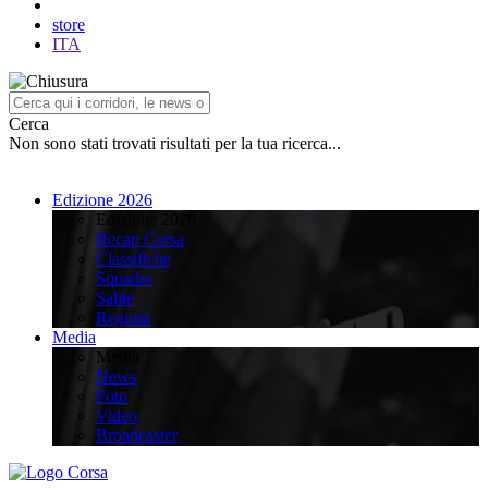
store
ITA
Cerca
Non sono stati trovati risultati per la tua ricerca...
Edizione 2026
Edizione 2026
Recap Corsa
Classifiche
Squadre
Salite
Regioni
Media
Media
News
Foto
Video
Broadcaster