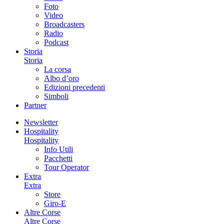
Foto
Video
Broadcasters
Radio
Podcast
Storia
Storia
La corsa
Albo d’oro
Edizioni precedenti
Simboli
Partner
Newsletter
Hospitality
Hospitality
Info Utili
Pacchetti
Tour Operator
Extra
Extra
Store
Giro-E
Altre Corse
Altre Corse