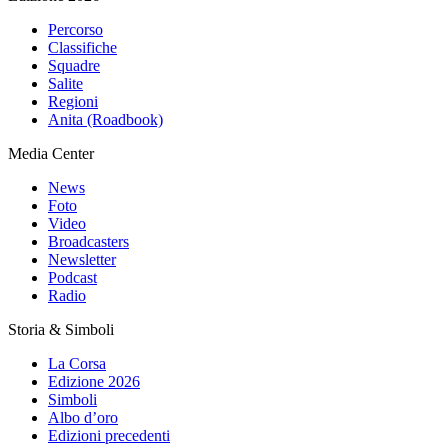
Percorso
Classifiche
Squadre
Salite
Regioni
Anita (Roadbook)
Media Center
News
Foto
Video
Broadcasters
Newsletter
Podcast
Radio
Storia & Simboli
La Corsa
Edizione 2026
Simboli
Albo d’oro
Edizioni precedenti