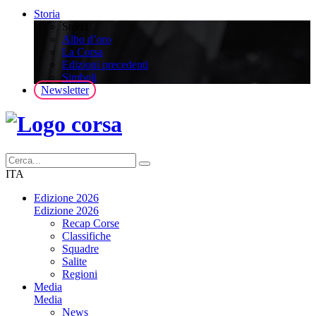
Storia
Storia
Albo d’oro
La Corsa
Edizioni precedenti
Simboli
Newsletter
ITA
Edizione 2026
Edizione 2026
Recap Corse
Classifiche
Squadre
Salite
Regioni
Media
Media
News