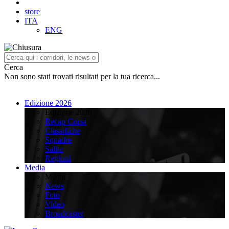
store
ITA
ENG
Cerca
Non sono stati trovati risultati per la tua ricerca...
Edizione 2026
Edizione 2026
Recap Corsa
Classifiche
Squadre
Salite
Regioni
Media
Media
News
Foto
Video
Broadcaster