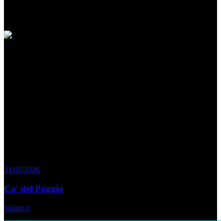
Le Salite del
Giro d'Italia Women 2026
Ogni curva è una sfida, ogni cima una
conquista che resta
È tra le grandi montagne che il ciclismo rivela la sua vera natura.
Salite leggendarie che hanno alimentato rivalità e inciso
per sempre il loro nome nella storia.
Un viaggio dove ogni ascesa diventa una sfida contro il tempo
e un patrimonio di emozioni senza tempo.
31/05/2026
Ca' del Poggio
Tappa 2