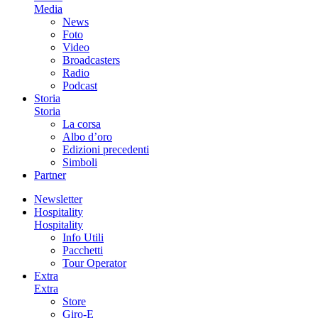
Media
News
Foto
Video
Broadcasters
Radio
Podcast
Storia
Storia
La corsa
Albo d’oro
Edizioni precedenti
Simboli
Partner
Newsletter
Hospitality
Hospitality
Info Utili
Pacchetti
Tour Operator
Extra
Extra
Store
Giro-E