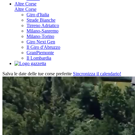
Altre Corse
Altre Corse
Giro d'Italia
Strade Bianche
Tirreno Adriatico
Milano-Sanremo
Milano-Torino
Giro Next Gen
Il Giro d'Abruzzo
GranPiemonte
Il Lombardia
Salva le date delle tue corse preferite
Sincronizza il calendario!