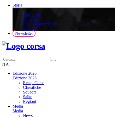
Storia
Storia
Albo d’oro
La Corsa
Edizioni precedenti
Simboli
Newsletter
ITA
Edizione 2026
Edizione 2026
Recap Corse
Classifiche
Squadre
Salite
Regioni
Media
Media
News