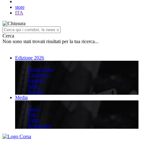
store
ITA
Cerca
Non sono stati trovati risultati per la tua ricerca...
Edizione 2026
Edizione 2026
Recap Corsa
Classifiche
Squadre
Salite
Regioni
Media
Media
News
Foto
Video
Broadcaster