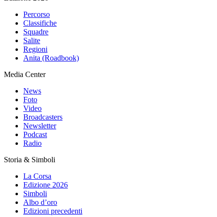
Percorso
Classifiche
Squadre
Salite
Regioni
Anita (Roadbook)
Media Center
News
Foto
Video
Broadcasters
Newsletter
Podcast
Radio
Storia & Simboli
La Corsa
Edizione 2026
Simboli
Albo d’oro
Edizioni precedenti