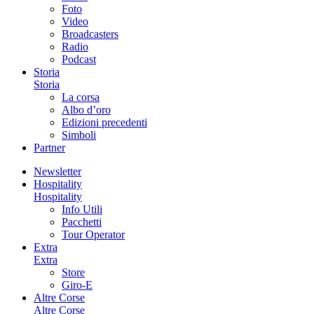
Foto
Video
Broadcasters
Radio
Podcast
Storia
Storia
La corsa
Albo d’oro
Edizioni precedenti
Simboli
Partner
Newsletter
Hospitality
Hospitality
Info Utili
Pacchetti
Tour Operator
Extra
Extra
Store
Giro-E
Altre Corse
Altre Corse