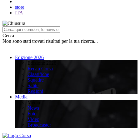
store
ITA
Cerca
Non sono stati trovati risultati per la tua ricerca...
Edizione 2026
Edizione 2026
Recap Corsa
Classifiche
Squadre
Salite
Regioni
Media
Media
News
Foto
Video
Broadcaster