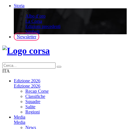
Storia
Storia
Albo d’oro
La Corsa
Edizioni precedenti
Simboli
Newsletter
ITA
Edizione 2026
Edizione 2026
Recap Corse
Classifiche
Squadre
Salite
Regioni
Media
Media
News