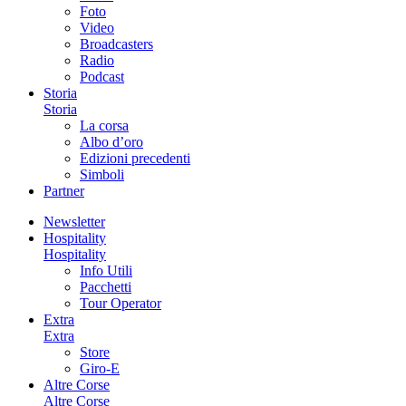
Foto
Video
Broadcasters
Radio
Podcast
Storia
Storia
La corsa
Albo d’oro
Edizioni precedenti
Simboli
Partner
Newsletter
Hospitality
Hospitality
Info Utili
Pacchetti
Tour Operator
Extra
Extra
Store
Giro-E
Altre Corse
Altre Corse