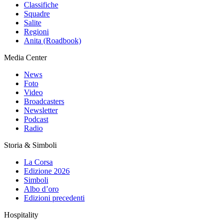
Classifiche
Squadre
Salite
Regioni
Anita (Roadbook)
Media Center
News
Foto
Video
Broadcasters
Newsletter
Podcast
Radio
Storia & Simboli
La Corsa
Edizione 2026
Simboli
Albo d’oro
Edizioni precedenti
Hospitality