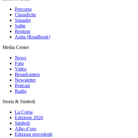
Percorso
Classifiche
Squadre
Salite
Regioni
Anita (Roadbook)
Media Center
News
Foto
Video
Broadcasters
Newsletter
Podcast
Radio
Storia & Simboli
La Corsa
Edizione 2026
Simboli
Albo d’oro
Edizioni precedenti