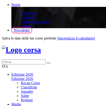
Storia
Storia
Albo d’oro
La Corsa
Edizioni precedenti
Simboli
Newsletter
Salva le date delle tue corse preferite
Sincronizza il calendario!
ITA
Edizione 2026
Edizione 2026
Recap Corse
Classifiche
Squadre
Salite
Regioni
Media