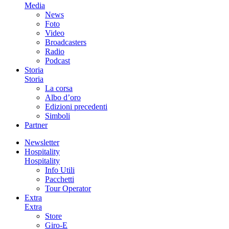
Media
News
Foto
Video
Broadcasters
Radio
Podcast
Storia
Storia
La corsa
Albo d’oro
Edizioni precedenti
Simboli
Partner
Newsletter
Hospitality
Hospitality
Info Utili
Pacchetti
Tour Operator
Extra
Extra
Store
Giro-E