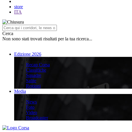
store
ITA
Cerca
Non sono stati trovati risultati per la tua ricerca...
Edizione 2026
Edizione 2026
Recap Corsa
Classifiche
Squadre
Salite
Regioni
Media
Media
News
Foto
Video
Broadcaster