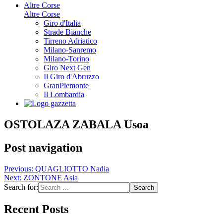
Altre Corse
Altre Corse
Giro d'Italia
Strade Bianche
Tirreno Adriatico
Milano-Sanremo
Milano-Torino
Giro Next Gen
Il Giro d'Abruzzo
GranPiemonte
Il Lombardia
OSTOLAZA ZABALA Usoa
Post navigation
Previous:
QUAGLIOTTO Nadia
Next:
ZONTONE Asia
Search for:
Recent Posts