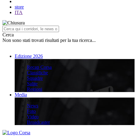
store
ITA
Cerca
Non sono stati trovati risultati per la tua ricerca...
Edizione 2026
Edizione 2026
Recap Corsa
Classifiche
Squadre
Salite
Regioni
Media
Media
News
Foto
Video
Broadcaster