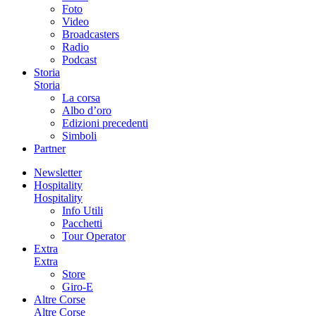
Foto
Video
Broadcasters
Radio
Podcast
Storia
Storia
La corsa
Albo d’oro
Edizioni precedenti
Simboli
Partner
Newsletter
Hospitality
Hospitality
Info Utili
Pacchetti
Tour Operator
Extra
Extra
Store
Giro-E
Altre Corse
Altre Corse