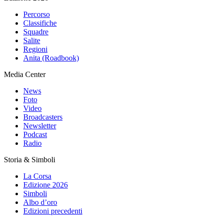
Percorso
Classifiche
Squadre
Salite
Regioni
Anita (Roadbook)
Media Center
News
Foto
Video
Broadcasters
Newsletter
Podcast
Radio
Storia & Simboli
La Corsa
Edizione 2026
Simboli
Albo d’oro
Edizioni precedenti