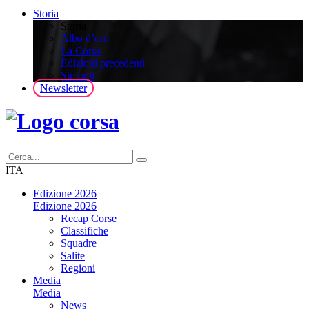
Storia
Storia
Albo d’oro
La Corsa
Edizioni precedenti
Simboli
Newsletter
ITA
Edizione 2026
Edizione 2026
Recap Corse
Classifiche
Squadre
Salite
Regioni
Media
Media
News