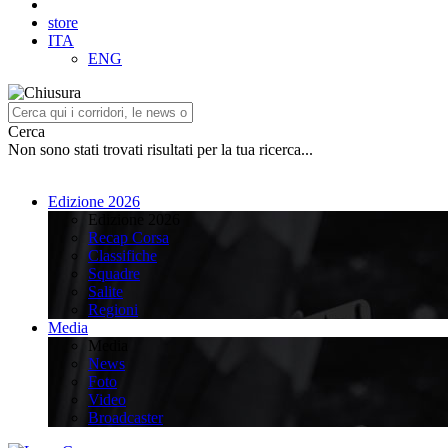
store
ITA
ENG
Cerca
Non sono stati trovati risultati per la tua ricerca...
Edizione 2026
Edizione 2026
Recap Corsa
Classifiche
Squadre
Salite
Regioni
Media
Media
News
Foto
Video
Broadcaster