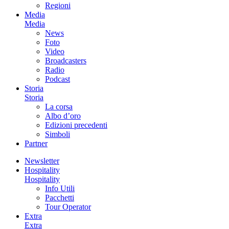
Regioni
Media
Media
News
Foto
Video
Broadcasters
Radio
Podcast
Storia
Storia
La corsa
Albo d’oro
Edizioni precedenti
Simboli
Partner
Newsletter
Hospitality
Hospitality
Info Utili
Pacchetti
Tour Operator
Extra
Extra