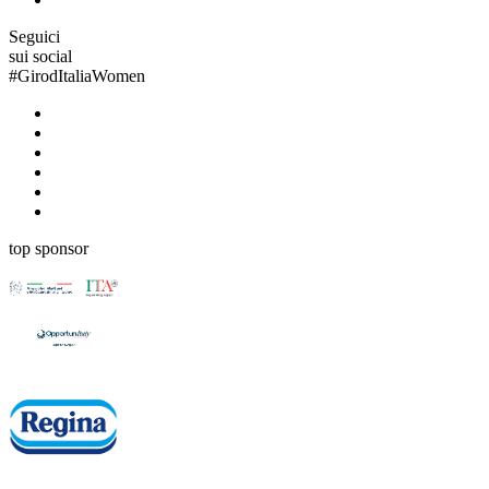
Seguici
sui social
#
GirodItaliaWomen
top sponsor