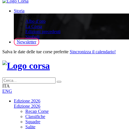
Storia
Storia
Albo d’oro
La Corsa
Edizioni precedenti
Simboli
Newsletter
Salva le date delle tue corse preferite
Sincronizza il calendario!
ITA
ENG
Edizione 2026
Edizione 2026
Recap Corse
Classifiche
Squadre
Salite