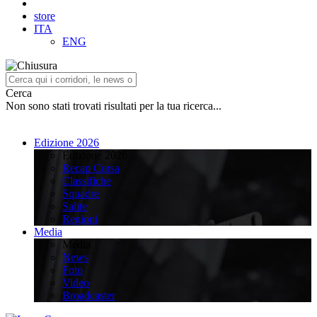
store
ITA
ENG
Cerca
Non sono stati trovati risultati per la tua ricerca...
Edizione 2026
Edizione 2026
Recap Corsa
Classifiche
Squadre
Salite
Regioni
Media
Media
News
Foto
Video
Broadcaster