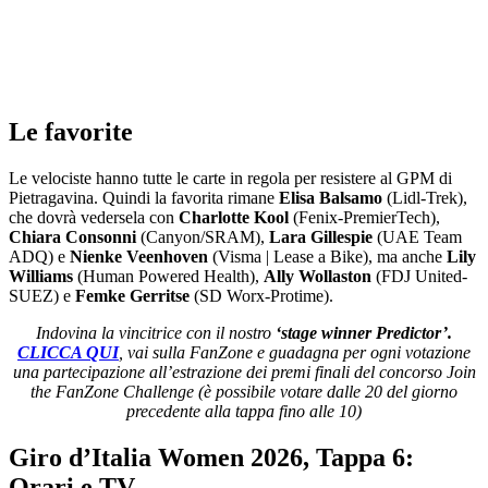
Le favorite
Le velociste hanno tutte le carte in regola per resistere al GPM di
Pietragavina. Quindi la favorita rimane
Elisa Balsamo
(Lidl-Trek),
che dovrà vedersela con
Charlotte Kool
(Fenix-PremierTech),
Chiara Consonni
(Canyon/SRAM),
Lara Gillespie
(UAE Team
ADQ) e
Nienke Veenhoven
(Visma | Lease a Bike), ma anche
Lily
Williams
(Human Powered Health),
Ally Wollaston
(FDJ United-
SUEZ) e
Femke Gerritse
(SD Worx-Protime).
Indovina la vincitrice con il nostro
‘stage winner Predictor’.
CLICCA QUI
, vai sulla FanZone e guadagna per ogni votazione
una partecipazione all’estrazione dei premi finali del concorso Join
the FanZone Challenge (è possibile votare dalle 20 del giorno
precedente alla tappa fino alle 10)
Giro d’Italia Women 2026, Tappa 6:
Orari e TV