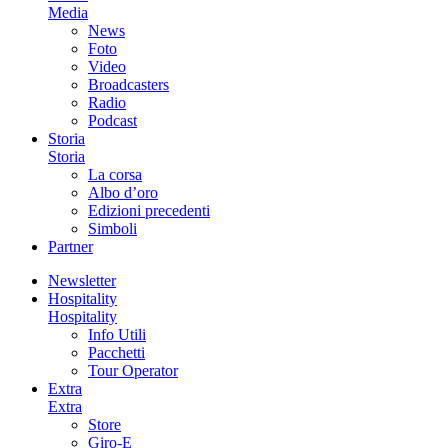
Media
News
Foto
Video
Broadcasters
Radio
Podcast
Storia
Storia
La corsa
Albo d’oro
Edizioni precedenti
Simboli
Partner
Newsletter
Hospitality
Hospitality
Info Utili
Pacchetti
Tour Operator
Extra
Extra
Store
Giro-E