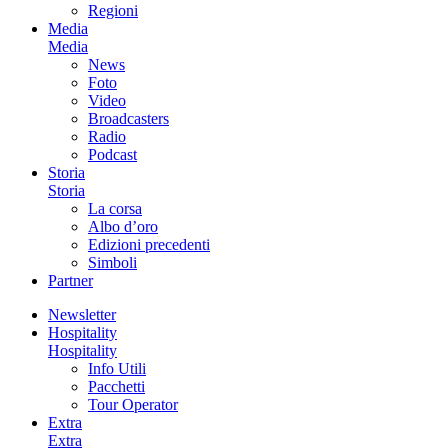
Regioni
Media
Media
News
Foto
Video
Broadcasters
Radio
Podcast
Storia
Storia
La corsa
Albo d’oro
Edizioni precedenti
Simboli
Partner
Newsletter
Hospitality
Hospitality
Info Utili
Pacchetti
Tour Operator
Extra
Extra