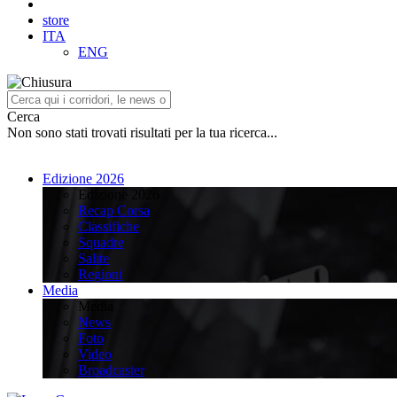
store
ITA
ENG
Cerca
Non sono stati trovati risultati per la tua ricerca...
Edizione 2026
Edizione 2026
Recap Corsa
Classifiche
Squadre
Salite
Regioni
Media
Media
News
Foto
Video
Broadcaster