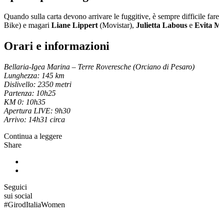
Quando sulla carta devono arrivare le fuggitive, è sempre difficile fa
Bike) e magari
Liane Lippert
(Movistar),
Julietta Labous
e
Evita 
Orari e informazioni
Bellaria-Igea Marina – Terre Roveresche (Orciano di Pesaro)
Lunghezza: 145 km
Dislivello: 2350 metri
Partenza: 10h25
KM 0: 10h35
Apertura LIVE: 9h30
Arrivo: 14h31 circa
Continua a leggere
Share
Seguici
sui social
#
GirodItaliaWomen