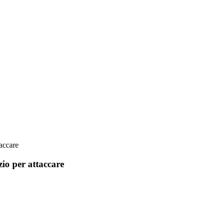
accare
io per attaccare