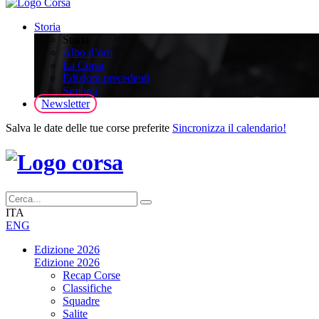
Storia
Storia
Albo d’oro
La Corsa
Edizioni precedenti
Simboli
Newsletter
Salva le date delle tue corse preferite
Sincronizza il calendario!
ITA
ENG
Edizione 2026
Edizione 2026
Recap Corse
Classifiche
Squadre
Salite