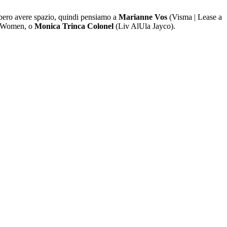
ebbero avere spazio, quindi pensiamo a
Marianne Vos
(Visma | Lease a
ia Women, o
Monica Trinca Colonel
(Liv AlUla Jayco).