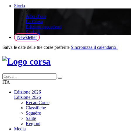
Storia
Storia
Albo d’oro
La Corsa
Edizioni precedenti
Simboli
Newsletter
Salva le date delle tue corse preferite
Sincronizza il calendario!
ITA
Edizione 2026
Edizione 2026
Recap Corse
Classifiche
Squadre
Salite
Regioni
Media