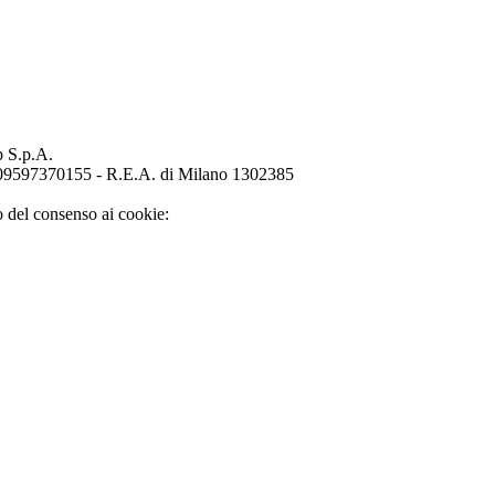
p S.p.A.
o 09597370155 - R.E.A. di Milano 1302385
o del consenso ai cookie: