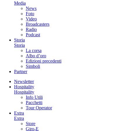
Media
News
Foto
Video
Broadcasters
Radio
Podcast
Storia
Storia
La corsa
Albo d’oro
Edizioni precedenti
Simboli
Partner
Newsletter
Hospitality
Hospitality
Info Utili
Pacchetti
Tour Operator
Extra
Extra
Store
Giro-E