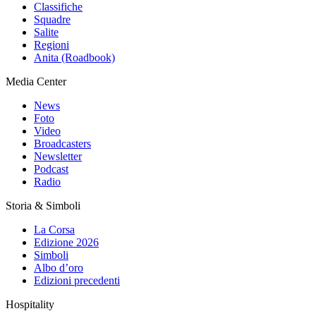
Classifiche
Squadre
Salite
Regioni
Anita (Roadbook)
Media Center
News
Foto
Video
Broadcasters
Newsletter
Podcast
Radio
Storia & Simboli
La Corsa
Edizione 2026
Simboli
Albo d’oro
Edizioni precedenti
Hospitality