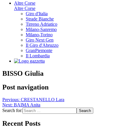
Altre Corse
Altre Corse
Giro d'Italia
Strade Bianche
Tirreno Adriatico
Milano-Sanremo
Milano-Torino
Giro Next Gen
Il Giro d'Abruzzo
GranPiemonte
Il Lombardia
BISSO Giulia
Post navigation
Previous:
CRESTANELLO Lara
Next:
BAIMA Anita
Search for:
Recent Posts