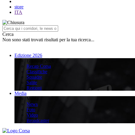
store
ITA
Cerca
Non sono stati trovati risultati per la tua ricerca...
Edizione 2026
Edizione 2026
Recap Corsa
Classifiche
Squadre
Salite
Regioni
Media
Media
News
Foto
Video
Broadcaster