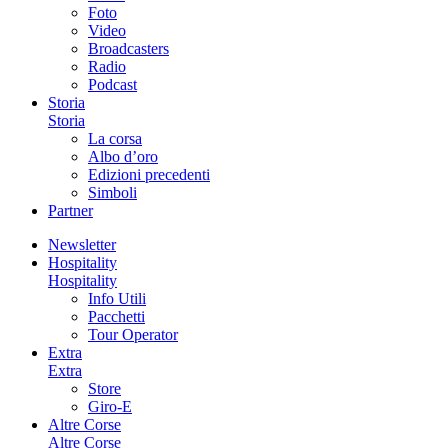
Foto
Video
Broadcasters
Radio
Podcast
Storia
Storia
La corsa
Albo d’oro
Edizioni precedenti
Simboli
Partner
Newsletter
Hospitality
Hospitality
Info Utili
Pacchetti
Tour Operator
Extra
Extra
Store
Giro-E
Altre Corse
Altre Corse