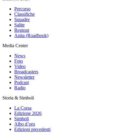
Percorso
Classifiche
Squadre
Salite
Regioni
Anita (Roadbook)
Media Center
News
Foto
Video
Broadcasters
Newsletter
Podcast
Radio
Storia & Simboli
La Corsa
Edizione 2026
Simboli
Albo d’oro
Edizioni precedenti