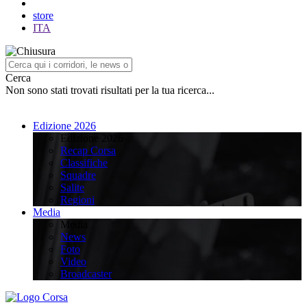
store
ITA
Cerca
Non sono stati trovati risultati per la tua ricerca...
Edizione 2026
Edizione 2026
Recap Corsa
Classifiche
Squadre
Salite
Regioni
Media
Media
News
Foto
Video
Broadcaster