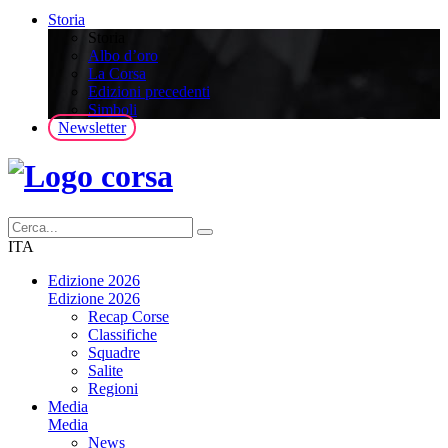
Storia
Storia
Albo d’oro
La Corsa
Edizioni precedenti
Simboli
Newsletter
ITA
Edizione 2026
Edizione 2026
Recap Corse
Classifiche
Squadre
Salite
Regioni
Media
Media
News