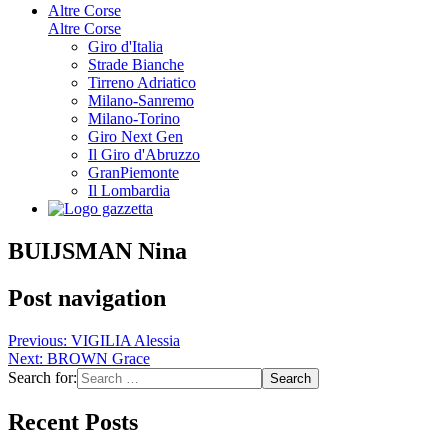
Altre Corse
Altre Corse
Giro d'Italia
Strade Bianche
Tirreno Adriatico
Milano-Sanremo
Milano-Torino
Giro Next Gen
Il Giro d'Abruzzo
GranPiemonte
Il Lombardia
BUIJSMAN Nina
Post navigation
Previous:
VIGILIA Alessia
Next:
BROWN Grace
Search for:
Recent Posts