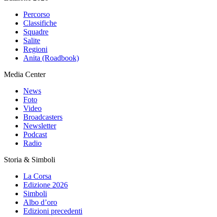
Percorso
Classifiche
Squadre
Salite
Regioni
Anita (Roadbook)
Media Center
News
Foto
Video
Broadcasters
Newsletter
Podcast
Radio
Storia & Simboli
La Corsa
Edizione 2026
Simboli
Albo d’oro
Edizioni precedenti