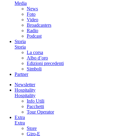
Media
News
Foto
Video
Broadcasters
Radio
Podcast
Storia
Storia
La corsa
Albo d’oro
Edizioni precedenti
Simboli
Partner
Newsletter
Hospitality
Hospitality
Info Utili
Pacchetti
Tour Operator
Extra
Extra
Store
Giro-E