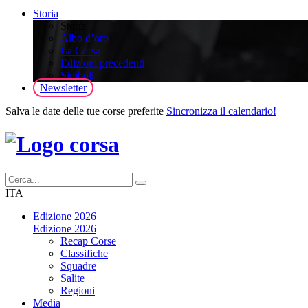
Storia
Storia
Albo d’oro
La Corsa
Edizioni precedenti
Simboli
Newsletter
Salva le date delle tue corse preferite
Sincronizza il calendario!
ITA
Edizione 2026
Edizione 2026
Recap Corse
Classifiche
Squadre
Salite
Regioni
Media