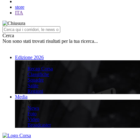
store
ITA
Cerca
Non sono stati trovati risultati per la tua ricerca...
Edizione 2026
Edizione 2026
Recap Corsa
Classifiche
Squadre
Salite
Regioni
Media
Media
News
Foto
Video
Broadcaster