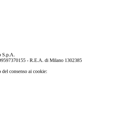
p S.p.A.
o 09597370155 - R.E.A. di Milano 1302385
o del consenso ai cookie: