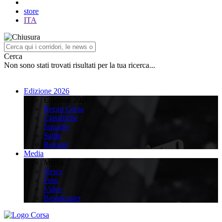
store
ITA
Cerca
Non sono stati trovati risultati per la tua ricerca...
Edizione 2026
Edizione 2026
Recap Corsa
Classifiche
Squadre
Salite
Regioni
Media
Media
News
Foto
Video
Broadcaster