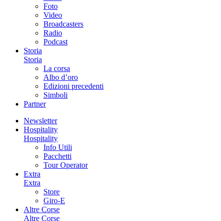
Foto
Video
Broadcasters
Radio
Podcast
Storia
Storia
La corsa
Albo d’oro
Edizioni precedenti
Simboli
Partner
Newsletter
Hospitality
Hospitality
Info Utili
Pacchetti
Tour Operator
Extra
Extra
Store
Giro-E
Altre Corse
Altre Corse