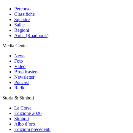
Percorso
Classifiche
Squadre
Salite
Regioni
Anita (Roadbook)
Media Center
News
Foto
Video
Broadcasters
Newsletter
Podcast
Radio
Storia & Simboli
La Corsa
Edizione 2026
Simboli
Albo d’oro
Edizioni precedenti