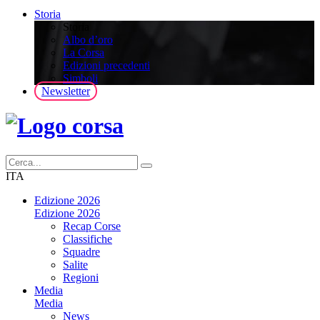
Storia
Storia
Albo d’oro
La Corsa
Edizioni precedenti
Simboli
Newsletter
ITA
Edizione 2026
Edizione 2026
Recap Corse
Classifiche
Squadre
Salite
Regioni
Media
Media
News