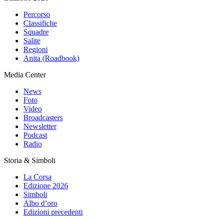
Percorso
Classifiche
Squadre
Salite
Regioni
Anita (Roadbook)
Media Center
News
Foto
Video
Broadcasters
Newsletter
Podcast
Radio
Storia & Simboli
La Corsa
Edizione 2026
Simboli
Albo d’oro
Edizioni precedenti