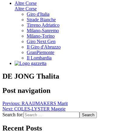
Altre Corse
Altre Corse
Giro d'Italia
Strade Bianche
Tirreno Adriatico
Milano-Sanremo
Milano-Torino
Giro Next Gen
Il Giro d'Abruzzo
GranPiemonte
Il Lombardia
DE JONG Thalita
Post navigation
Previous:
RAAIJMAKERS Marit
Next:
COLES-LYSTER Maggie
Search for:
Recent Posts