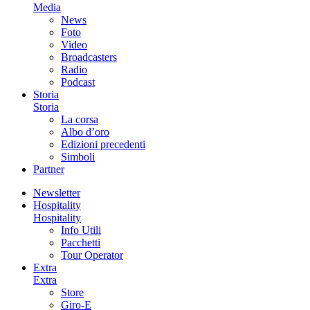
Media
News
Foto
Video
Broadcasters
Radio
Podcast
Storia
Storia
La corsa
Albo d’oro
Edizioni precedenti
Simboli
Partner
Newsletter
Hospitality
Hospitality
Info Utili
Pacchetti
Tour Operator
Extra
Extra
Store
Giro-E