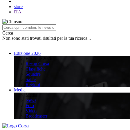
store
ITA
Cerca
Non sono stati trovati risultati per la tua ricerca...
Edizione 2026
Edizione 2026
Recap Corsa
Classifiche
Squadre
Salite
Regioni
Media
Media
News
Foto
Video
Broadcaster