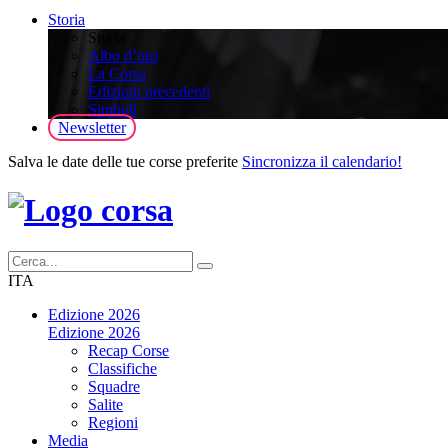
Storia
Storia
Albo d’oro
La Corsa
Edizioni precedenti
Simboli
Newsletter
Salva le date delle tue corse preferite
Sincronizza il calendario!
ITA
Edizione 2026
Edizione 2026
Recap Corse
Classifiche
Squadre
Salite
Regioni
Media