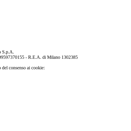
p S.p.A.
o 09597370155 - R.E.A. di Milano 1302385
o del consenso ai cookie: