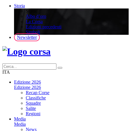
Storia
Storia
Albo d’oro
La Corsa
Edizioni precedenti
Simboli
Newsletter
ITA
Edizione 2026
Edizione 2026
Recap Corse
Classifiche
Squadre
Salite
Regioni
Media
Media
News