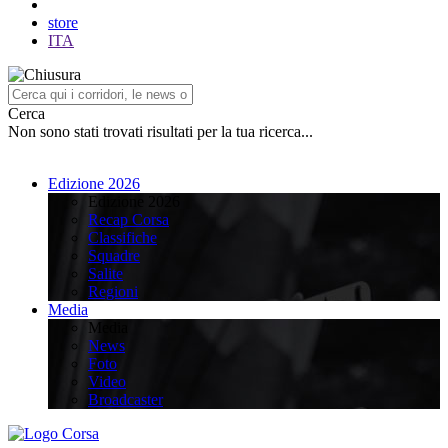
store
ITA
Cerca
Non sono stati trovati risultati per la tua ricerca...
Edizione 2026
Edizione 2026
Recap Corsa
Classifiche
Squadre
Salite
Regioni
Media
Media
News
Foto
Video
Broadcaster