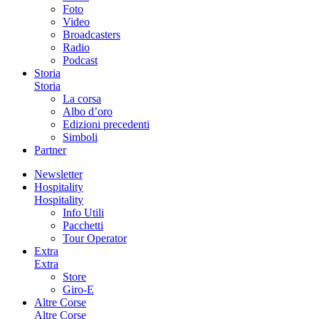
Foto
Video
Broadcasters
Radio
Podcast
Storia
Storia
La corsa
Albo d’oro
Edizioni precedenti
Simboli
Partner
Newsletter
Hospitality
Hospitality
Info Utili
Pacchetti
Tour Operator
Extra
Extra
Store
Giro-E
Altre Corse
Altre Corse