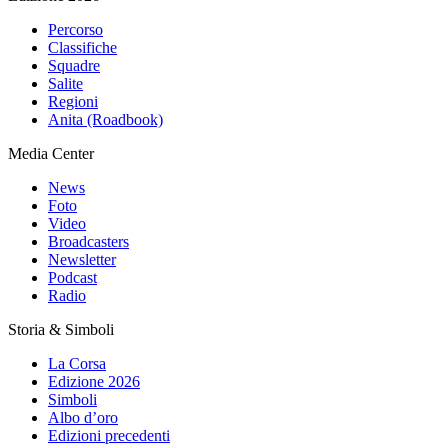
Percorso
Classifiche
Squadre
Salite
Regioni
Anita (Roadbook)
Media Center
News
Foto
Video
Broadcasters
Newsletter
Podcast
Radio
Storia & Simboli
La Corsa
Edizione 2026
Simboli
Albo d’oro
Edizioni precedenti