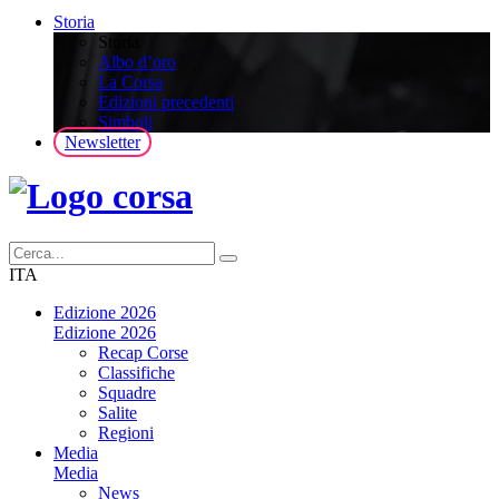
Storia
Storia
Albo d’oro
La Corsa
Edizioni precedenti
Simboli
Newsletter
ITA
Edizione 2026
Edizione 2026
Recap Corse
Classifiche
Squadre
Salite
Regioni
Media
Media
News