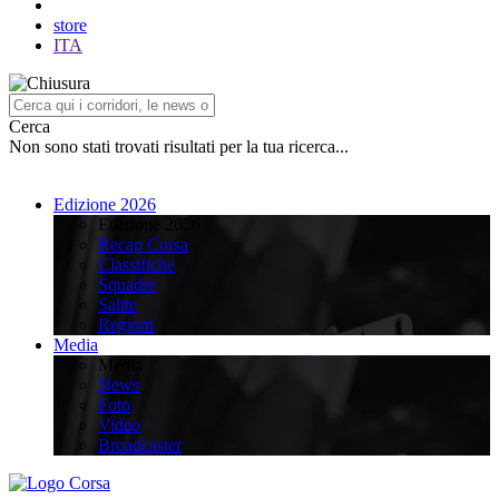
store
ITA
Cerca
Non sono stati trovati risultati per la tua ricerca...
Edizione 2026
Edizione 2026
Recap Corsa
Classifiche
Squadre
Salite
Regioni
Media
Media
News
Foto
Video
Broadcaster