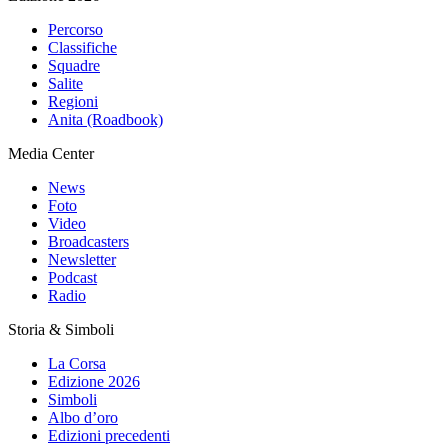
Percorso
Classifiche
Squadre
Salite
Regioni
Anita (Roadbook)
Media Center
News
Foto
Video
Broadcasters
Newsletter
Podcast
Radio
Storia & Simboli
La Corsa
Edizione 2026
Simboli
Albo d’oro
Edizioni precedenti