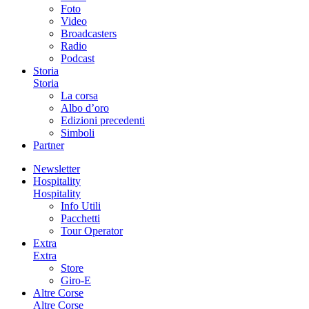
Foto
Video
Broadcasters
Radio
Podcast
Storia
Storia
La corsa
Albo d’oro
Edizioni precedenti
Simboli
Partner
Newsletter
Hospitality
Hospitality
Info Utili
Pacchetti
Tour Operator
Extra
Extra
Store
Giro-E
Altre Corse
Altre Corse