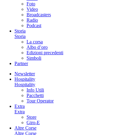
Foto
Video
Broadcasters
Radio
Podcast
Storia
Storia
La corsa
Albo d’oro
Edizioni precedenti
Simboli
Partner
Newsletter
Hospitality
Hospitality
Info Utili
Pacchetti
Tour Operator
Extra
Extra
Store
Giro-E
Altre Corse
Altre Corse