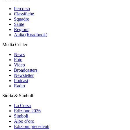
Percorso
Classifiche
Squadre
Salite
Regioni
Anita (Roadbook)
Media Center
News
Foto
Video
Broadcasters
Newsletter
Podcast
Radio
Storia & Simboli
La Corsa
Edizione 2026
Simboli
Albo d’oro
Edizioni precedenti