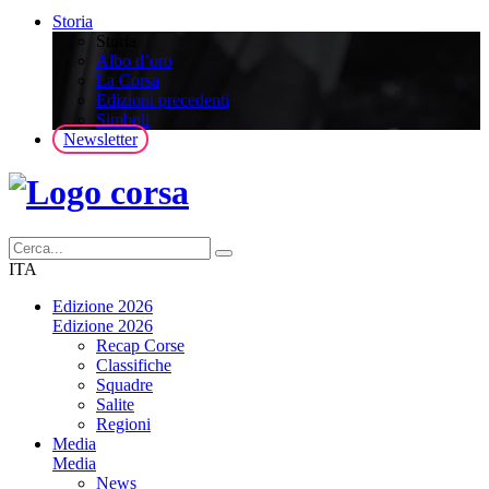
Storia
Storia
Albo d’oro
La Corsa
Edizioni precedenti
Simboli
Newsletter
ITA
Edizione 2026
Edizione 2026
Recap Corse
Classifiche
Squadre
Salite
Regioni
Media
Media
News