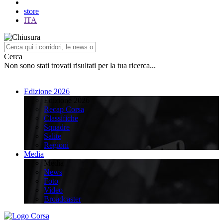
store
ITA
Cerca
Non sono stati trovati risultati per la tua ricerca...
Edizione 2026
Edizione 2026
Recap Corsa
Classifiche
Squadre
Salite
Regioni
Media
Media
News
Foto
Video
Broadcaster