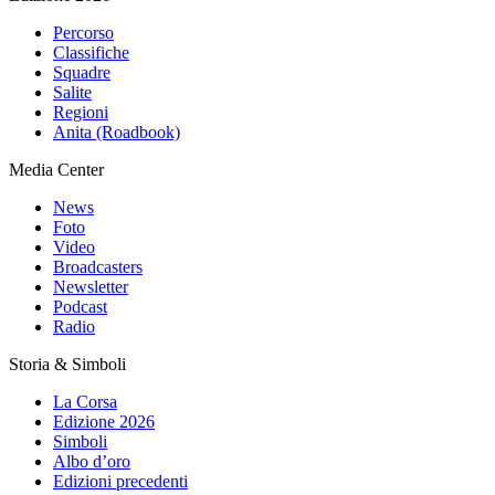
Percorso
Classifiche
Squadre
Salite
Regioni
Anita (Roadbook)
Media Center
News
Foto
Video
Broadcasters
Newsletter
Podcast
Radio
Storia & Simboli
La Corsa
Edizione 2026
Simboli
Albo d’oro
Edizioni precedenti