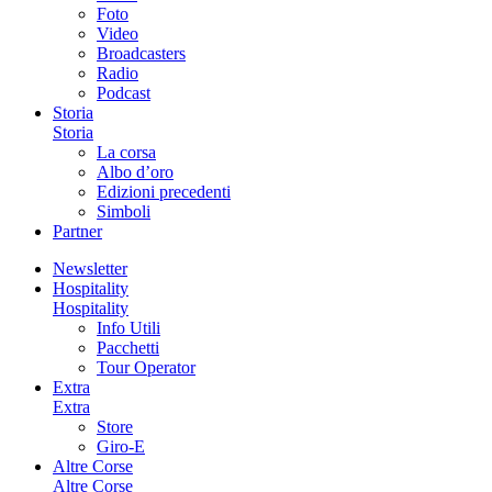
Foto
Video
Broadcasters
Radio
Podcast
Storia
Storia
La corsa
Albo d’oro
Edizioni precedenti
Simboli
Partner
Newsletter
Hospitality
Hospitality
Info Utili
Pacchetti
Tour Operator
Extra
Extra
Store
Giro-E
Altre Corse
Altre Corse