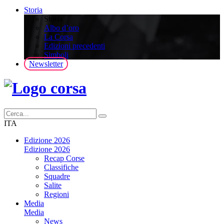
Storia
Storia
Albo d’oro
La Corsa
Edizioni precedenti
Simboli
Newsletter
ITA
Edizione 2026
Edizione 2026
Recap Corse
Classifiche
Squadre
Salite
Regioni
Media
Media
News