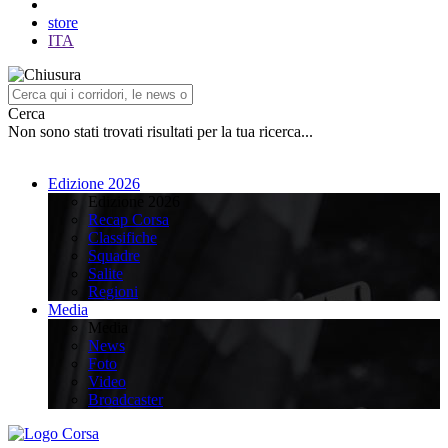
store
ITA
Cerca
Non sono stati trovati risultati per la tua ricerca...
Edizione 2026
Edizione 2026
Recap Corsa
Classifiche
Squadre
Salite
Regioni
Media
Media
News
Foto
Video
Broadcaster