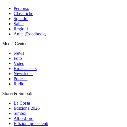
Percorso
Classifiche
Squadre
Salite
Regioni
Anita (Roadbook)
Media Center
News
Foto
Video
Broadcasters
Newsletter
Podcast
Radio
Storia & Simboli
La Corsa
Edizione 2026
Simboli
Albo d’oro
Edizioni precedenti