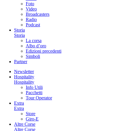
Foto
Video
Broadcasters
Radio
Podcast
Storia
Storia
La corsa
Albo d’oro
Edizioni precedenti
Simboli
Partner
Newsletter
Hospitality
Hospitality
Info Utili
Pacchetti
Tour Operator
Extra
Extra
Store
Giro-E
Altre Corse
Altre Corse