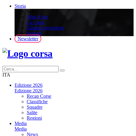
Storia
Storia
Albo d’oro
La Corsa
Edizioni precedenti
Simboli
Newsletter
ITA
Edizione 2026
Edizione 2026
Recap Corse
Classifiche
Squadre
Salite
Regioni
Media
Media
News