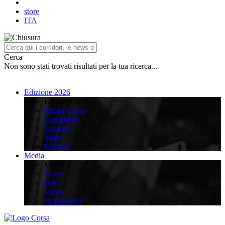
store
ITA
Cerca
Non sono stati trovati risultati per la tua ricerca...
Edizione 2026
Edizione 2026
Recap Corsa
Classifiche
Squadre
Salite
Regioni
Media
Media
News
Foto
Video
Broadcaster