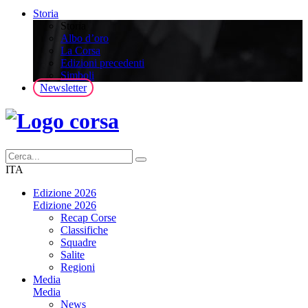
Storia
Storia
Albo d’oro
La Corsa
Edizioni precedenti
Simboli
Newsletter
ITA
Edizione 2026
Edizione 2026
Recap Corse
Classifiche
Squadre
Salite
Regioni
Media
Media
News