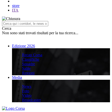
store
ITA
Cerca
Non sono stati trovati risultati per la tua ricerca...
Edizione 2026
Edizione 2026
Recap Corsa
Classifiche
Squadre
Salite
Regioni
Media
Media
News
Foto
Video
Broadcaster