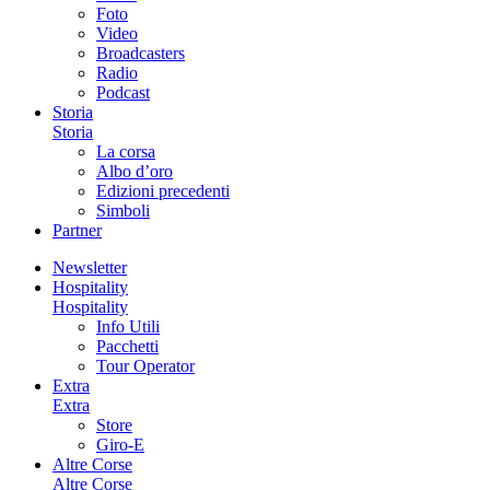
Foto
Video
Broadcasters
Radio
Podcast
Storia
Storia
La corsa
Albo d’oro
Edizioni precedenti
Simboli
Partner
Newsletter
Hospitality
Hospitality
Info Utili
Pacchetti
Tour Operator
Extra
Extra
Store
Giro-E
Altre Corse
Altre Corse