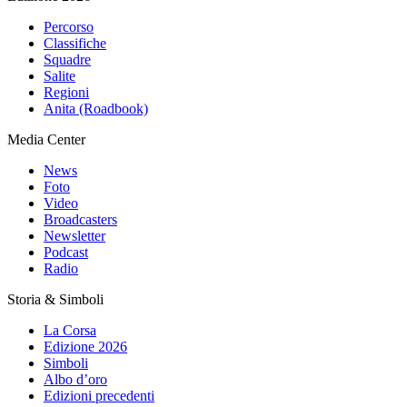
Percorso
Classifiche
Squadre
Salite
Regioni
Anita (Roadbook)
Media Center
News
Foto
Video
Broadcasters
Newsletter
Podcast
Radio
Storia & Simboli
La Corsa
Edizione 2026
Simboli
Albo d’oro
Edizioni precedenti