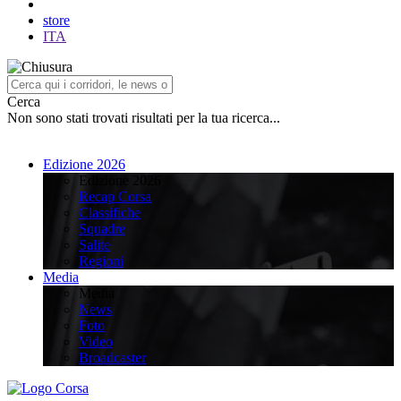
store
ITA
Cerca
Non sono stati trovati risultati per la tua ricerca...
Edizione 2026
Edizione 2026
Recap Corsa
Classifiche
Squadre
Salite
Regioni
Media
Media
News
Foto
Video
Broadcaster