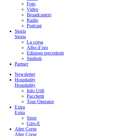
Foto
Video
Broadcasters
Radio
Podcast
Storia
Storia
La corsa
Albo d’oro
Edizioni precedenti
Simboli
Partner
Newsletter
Hospitality
Hospitality
Info Utili
Pacchetti
Tour Operator
Extra
Extra
Store
Giro-E
Altre Corse
Altre Corse