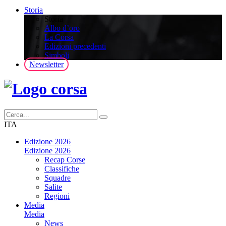
Storia
Storia
Albo d’oro
La Corsa
Edizioni precedenti
Simboli
Newsletter
ITA
Edizione 2026
Edizione 2026
Recap Corse
Classifiche
Squadre
Salite
Regioni
Media
Media
News