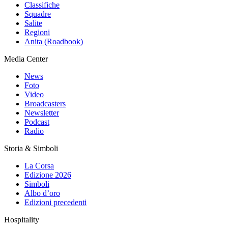
Classifiche
Squadre
Salite
Regioni
Anita (Roadbook)
Media Center
News
Foto
Video
Broadcasters
Newsletter
Podcast
Radio
Storia & Simboli
La Corsa
Edizione 2026
Simboli
Albo d’oro
Edizioni precedenti
Hospitality