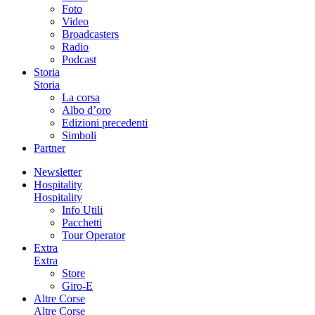
Foto
Video
Broadcasters
Radio
Podcast
Storia
Storia
La corsa
Albo d’oro
Edizioni precedenti
Simboli
Partner
Newsletter
Hospitality
Hospitality
Info Utili
Pacchetti
Tour Operator
Extra
Extra
Store
Giro-E
Altre Corse
Altre Corse