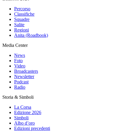
Percorso
Classifiche
Squadre
Salite
Regioni
Anita (Roadbook)
Media Center
News
Foto
Video
Broadcasters
Newsletter
Podcast
Radio
Storia & Simboli
La Corsa
Edizione 2026
Simboli
Albo d’oro
Edizioni precedenti