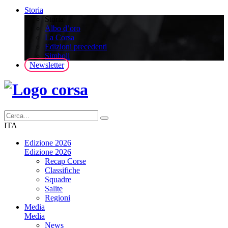
Storia
Storia
Albo d’oro
La Corsa
Edizioni precedenti
Simboli
Newsletter
ITA
Edizione 2026
Edizione 2026
Recap Corse
Classifiche
Squadre
Salite
Regioni
Media
Media
News