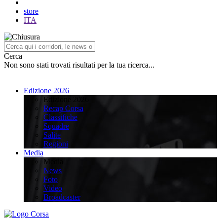
store
ITA
Cerca
Non sono stati trovati risultati per la tua ricerca...
Edizione 2026
Edizione 2026
Recap Corsa
Classifiche
Squadre
Salite
Regioni
Media
Media
News
Foto
Video
Broadcaster