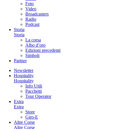
Foto
Video
Broadcasters
Radio
Podcast
Storia
Storia
La corsa
Albo d’oro
Edizioni precedenti
Simboli
Partner
Newsletter
Hospitality
Hospitality
Info Utili
Pacchetti
Tour Operator
Extra
Extra
Store
Giro-E
Altre Corse
Altre Corse