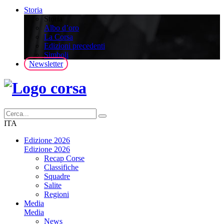
Storia
Storia
Albo d’oro
La Corsa
Edizioni precedenti
Simboli
Newsletter
ITA
Edizione 2026
Edizione 2026
Recap Corse
Classifiche
Squadre
Salite
Regioni
Media
Media
News