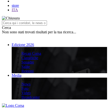
store
ITA
Cerca
Non sono stati trovati risultati per la tua ricerca...
Edizione 2026
Edizione 2026
Recap Corsa
Classifiche
Squadre
Salite
Regioni
Media
Media
News
Foto
Video
Broadcaster