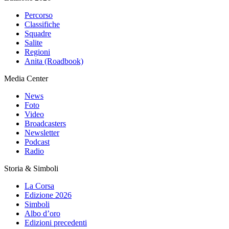
Percorso
Classifiche
Squadre
Salite
Regioni
Anita (Roadbook)
Media Center
News
Foto
Video
Broadcasters
Newsletter
Podcast
Radio
Storia & Simboli
La Corsa
Edizione 2026
Simboli
Albo d’oro
Edizioni precedenti