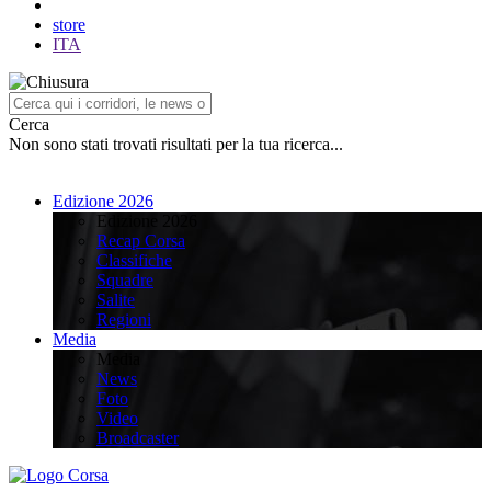
store
ITA
Cerca
Non sono stati trovati risultati per la tua ricerca...
Edizione 2026
Edizione 2026
Recap Corsa
Classifiche
Squadre
Salite
Regioni
Media
Media
News
Foto
Video
Broadcaster