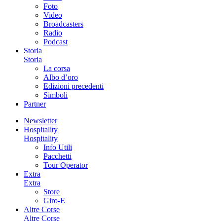
Foto
Video
Broadcasters
Radio
Podcast
Storia
Storia
La corsa
Albo d’oro
Edizioni precedenti
Simboli
Partner
Newsletter
Hospitality
Hospitality
Info Utili
Pacchetti
Tour Operator
Extra
Extra
Store
Giro-E
Altre Corse
Altre Corse