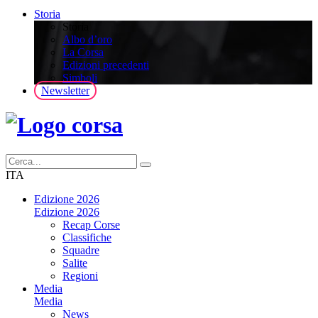
Storia
Storia
Albo d’oro
La Corsa
Edizioni precedenti
Simboli
Newsletter
ITA
Edizione 2026
Edizione 2026
Recap Corse
Classifiche
Squadre
Salite
Regioni
Media
Media
News