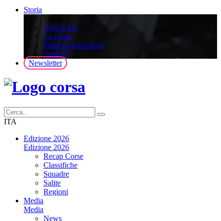
Storia
Storia
Albo d’oro
La Corsa
Edizioni precedenti
Simboli
Newsletter
ITA
Edizione 2026
Edizione 2026
Recap Corse
Classifiche
Squadre
Salite
Regioni
Media
Media
News