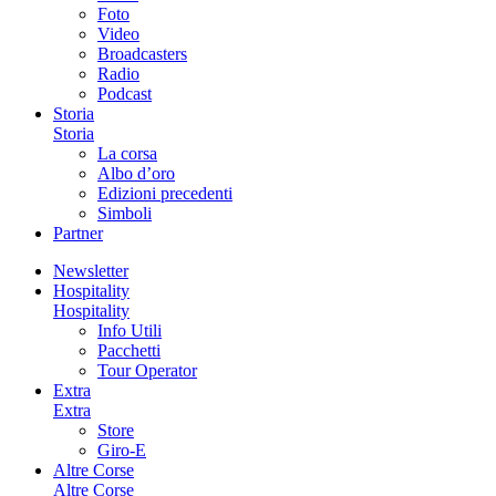
Foto
Video
Broadcasters
Radio
Podcast
Storia
Storia
La corsa
Albo d’oro
Edizioni precedenti
Simboli
Partner
Newsletter
Hospitality
Hospitality
Info Utili
Pacchetti
Tour Operator
Extra
Extra
Store
Giro-E
Altre Corse
Altre Corse