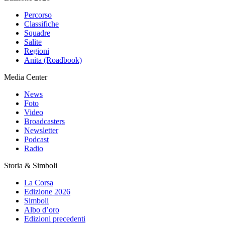
Percorso
Classifiche
Squadre
Salite
Regioni
Anita (Roadbook)
Media Center
News
Foto
Video
Broadcasters
Newsletter
Podcast
Radio
Storia & Simboli
La Corsa
Edizione 2026
Simboli
Albo d’oro
Edizioni precedenti