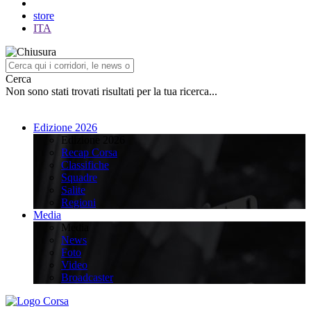
store
ITA
Cerca
Non sono stati trovati risultati per la tua ricerca...
Edizione 2026
Edizione 2026
Recap Corsa
Classifiche
Squadre
Salite
Regioni
Media
Media
News
Foto
Video
Broadcaster