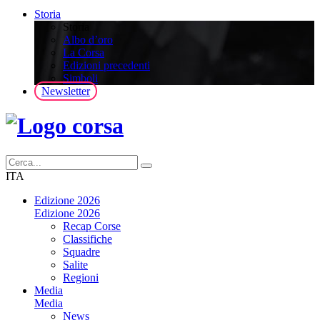
Storia
Storia
Albo d’oro
La Corsa
Edizioni precedenti
Simboli
Newsletter
ITA
Edizione 2026
Edizione 2026
Recap Corse
Classifiche
Squadre
Salite
Regioni
Media
Media
News