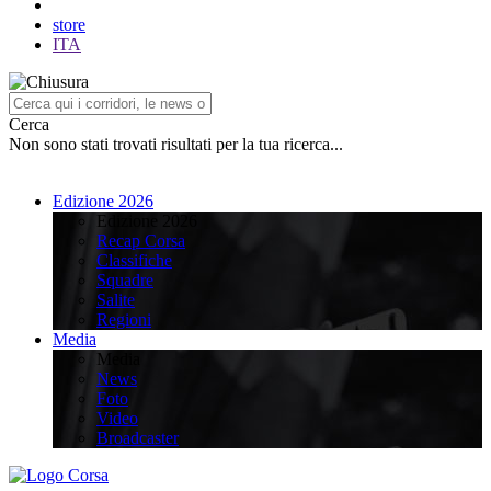
store
ITA
Cerca
Non sono stati trovati risultati per la tua ricerca...
Edizione 2026
Edizione 2026
Recap Corsa
Classifiche
Squadre
Salite
Regioni
Media
Media
News
Foto
Video
Broadcaster