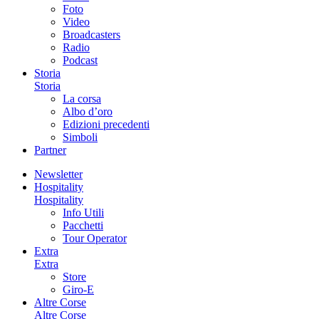
Foto
Video
Broadcasters
Radio
Podcast
Storia
Storia
La corsa
Albo d’oro
Edizioni precedenti
Simboli
Partner
Newsletter
Hospitality
Hospitality
Info Utili
Pacchetti
Tour Operator
Extra
Extra
Store
Giro-E
Altre Corse
Altre Corse