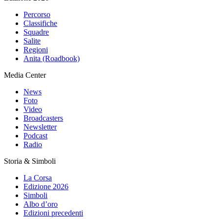
Percorso
Classifiche
Squadre
Salite
Regioni
Anita (Roadbook)
Media Center
News
Foto
Video
Broadcasters
Newsletter
Podcast
Radio
Storia & Simboli
La Corsa
Edizione 2026
Simboli
Albo d’oro
Edizioni precedenti