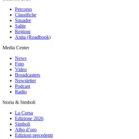
Percorso
Classifiche
Squadre
Salite
Regioni
Anita (Roadbook)
Media Center
News
Foto
Video
Broadcasters
Newsletter
Podcast
Radio
Storia & Simboli
La Corsa
Edizione 2026
Simboli
Albo d’oro
Edizioni precedenti