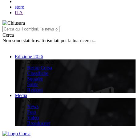
store
ITA
Cerca
Non sono stati trovati risultati per la tua ricerca...
Edizione 2026
Edizione 2026
Recap Corsa
Classifiche
Squadre
Salite
Regioni
Media
Media
News
Foto
Video
Broadcaster