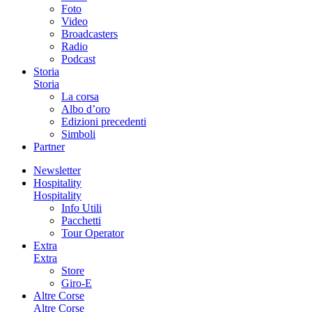
Foto
Video
Broadcasters
Radio
Podcast
Storia
Storia
La corsa
Albo d’oro
Edizioni precedenti
Simboli
Partner
Newsletter
Hospitality
Hospitality
Info Utili
Pacchetti
Tour Operator
Extra
Extra
Store
Giro-E
Altre Corse
Altre Corse