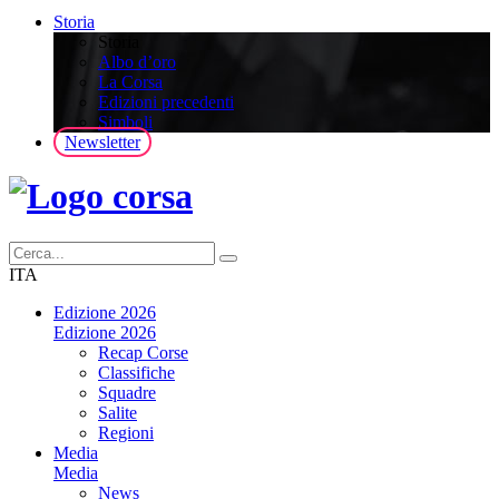
Storia
Storia
Albo d’oro
La Corsa
Edizioni precedenti
Simboli
Newsletter
ITA
Edizione 2026
Edizione 2026
Recap Corse
Classifiche
Squadre
Salite
Regioni
Media
Media
News