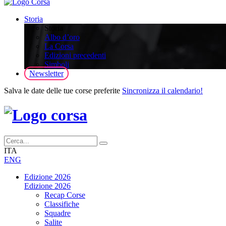
Storia
Storia
Albo d’oro
La Corsa
Edizioni precedenti
Simboli
Newsletter
Salva le date delle tue corse preferite
Sincronizza il calendario!
ITA
ENG
Edizione 2026
Edizione 2026
Recap Corse
Classifiche
Squadre
Salite