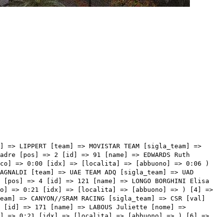
a_team] => EFC [val] => 4:17:07 [distacco] => 0:46 [idx] => [localita] => [abbuono] => ) [17] => Array ( [type] => squadre [pos] => 18 [id] => 115 [name] => SILVESTRI Debora [nome] => Debora [cognome] => SILVESTRI [team] => LABORAL KUTXA - FUNDACION EUSKADI [sigla_team] => LKF [val] => 4:17:09 [distacco] => 0:48 [idx] => [localita] => [abbuono] => ) [18] => Array ( [type] => squadre [pos] => 19 [id] => 135 [name] => SMULDERS Silke [nome] => Silke [cognome] => SMULDERS [team] => LIV-ALULA-JAYCO [sigla_team] => LAJ [val] => 4:17:09 [distacco] => 0:48 [idx] => [localita] => [abbuono] => ) [19] => Array ( [type] => squadre [pos] => 20 [id] => 206 [name] => PERSICO Silvia [nome] => Silvia [cognome] => PERSICO [team] => UAE TEAM ADQ [sigla_team] => UAD [val] => 4:17:11 [distacco] => 0:50 [idx] => [localita] => [abbuono] => ) [20] => Array ( [type] => squadre [pos] => 21 [id] => 94 [name] => MALCOTTI Barbara [nome] => Barbara [cognome] => MALCOTTI [team] => HUMAN POWERED HEALTH [sigla_team] => HPH [val] => 4:17:16 [distacco] => 0:55 [idx] => [localita] => [abbuono] => ) [21] => Array ( [type] => squadre [pos] => 22 [id] => 11 [name] => LE COURT Kim [nome] => Kim [cognome] => LE COURT [team] => AG INSURANCE - SOUDAL TEAM [sigla_team] => AGS [val] => 4:17:19 [distacco] => 0:58 [idx] => [localita] => [abbuono] => ) [22] => Array ( [type] => squadre [pos] => 23 [id] => 112 [name] => OSTOLAZA Usoa [nome] => Usoa [cognome] => OSTOLAZA [team] => LABORAL KUTXA - FUNDACION EUSKADI [sigla_team] => LKF [val] => 4:17:39 [distacco] => 01:18 [idx] => [localita] => [abbuono] => ) [23] => Array ( [type] => squadre [pos] => 24 [id] => 212 [name] => AALERUD Katrine [nome] => Katrine [cognome] => AALERUD [team] => UNO-X MOBILITY [sigla_team] => UXM [val] => 4:17:45 [distacco] => 01:24 [idx] => [localita] => [abbuono] => ) [24] => Array ( [type] => squadre [pos] => 25 [id] => 42 [name] => ARZUFFI Alice Maria [nome]