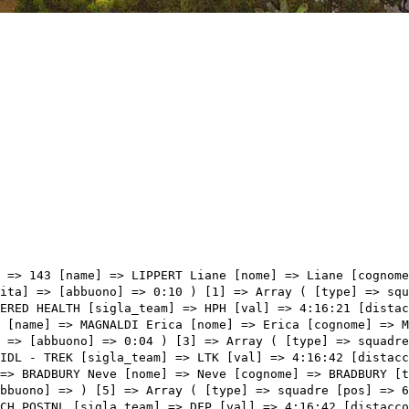
p Cecilie [nome] => Uttrup Cecilie [cognome] => LUDWIG [team] => FDJ-SUEZ [sigla_team] => FST [val] => 4:16:42 [distacco] => 0:21 [idx] => [localita] => [abbuono] => ) [9] => Array ( [type] => squadre [pos] => 10 [id] => 131 [name] => GARCIA Mavi [nome] => Mavi [cognome] => GARCIA [team] => LIV-ALULA-JAYCO [sigla_team] => LAJ [val] => 4:16:42 [distacco] => 0:21 [idx] => [localita] => [abbuono] => ) [10] => Array ( [type] => squadre [pos] => 11 [id] => 21 [name] => TRINCA COLONEL Monica [nome] => Monica [cognome] => TRINCA COLONEL [team] => BEPINK - BONGIOANNI [sigla_team] => BPK [val] => 4:16:42 [distacco] => 0:21 [idx] => [localita] => [abbuono] => ) [11] => Array ( [type] => squadre [pos] => 12 [id] => 127 [name] => REALINI Gaia [nome] => Gaia [cognome] => REALINI [team] => LIDL - TREK [sigla_team] => LTK [val] => 4:16:42 [distacco] => 0:21 [idx] => [localita] => [abbuono] => ) [12] => Array ( [type] => squadre [pos] => 13 [id] => 145 [name] => MEIJERING Mareille [nome] => Mareille [cognome] => MEIJERING [team] => MOVISTAR TEAM [sigla_team] => MOV [val] => 4:16:42 [distacco] => 0:21 [idx] => [localita] => [abbuono] => ) [13] => Array ( [type] => squadre [pos] => 14 [id] => 81 [name] => ROOIJAKKERS Pauliena [nome] => Pauliena [cognome] => ROOIJAKKERS [team] => FENIX-DECEUNINCK [sigla_team] => FED [val] => 4:16:42 [distacco] => 0:21 [idx] => [localita] => [abbuono] => ) [14] => Array ( [type] => squadre [pos] => 15 [id] => 111 [name] => SANTESTEBAN Ane [nome] => Ane [cognome] => SANTESTEBAN [team] => LABORAL KUTXA - FUNDACION EUSKADI [sigla_team] => LKF [val] => 4:16:48 [distacco] => 0:27 [idx] => [localita] => [abbuono] => ) [15] => Array ( [type] => squadre [pos] => 16 [id] => 3 [name] => FISHER Niamh [nome] => Niamh [cognome] => FISHER [team] => TEAM SD WORX [sigla_team] => SDW [val] => 4:17:04 [distacco] => 0:43 [idx] => [localita] => [abbuono] => ) [16] => Array ( [type] => squadre [pos] => 17 [id] => 67 [name] => VALLIERES MILL Magdeleine [nome] => Magdeleine [cognome] => VALLIERES MILL [team] => EF EDUCATION - CANNONDALE [sigl