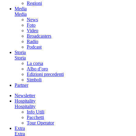
Regioni
Media
Media
News
Foto
Video
Broadcasters
Radio
Podcast
Storia
Storia
La corsa
Albo d’oro
Edizioni precedenti
Simboli
Partner
Newsletter
Hospitality
Hospitality
Info Utili
Pacchetti
Tour Operator
Extra
Extra