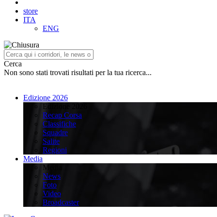
store
ITA
ENG
Cerca
Non sono stati trovati risultati per la tua ricerca...
Edizione 2026
Edizione 2026
Recap Corsa
Classifiche
Squadre
Salite
Regioni
Media
Media
News
Foto
Video
Broadcaster