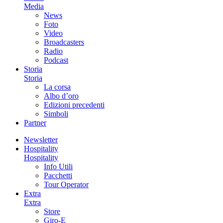
Media
News
Foto
Video
Broadcasters
Radio
Podcast
Storia
Storia
La corsa
Albo d’oro
Edizioni precedenti
Simboli
Partner
Newsletter
Hospitality
Hospitality
Info Utili
Pacchetti
Tour Operator
Extra
Extra
Store
Giro-E