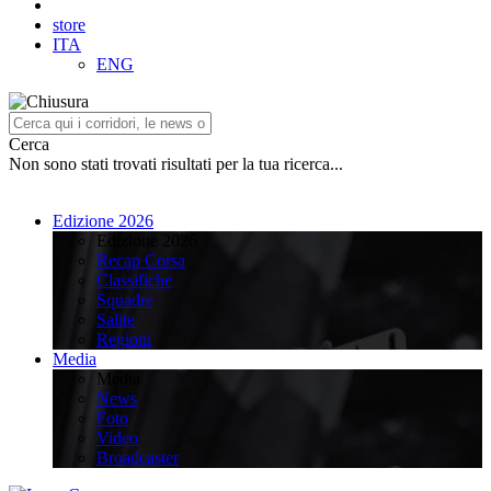
store
ITA
ENG
Cerca
Non sono stati trovati risultati per la tua ricerca...
Edizione 2026
Edizione 2026
Recap Corsa
Classifiche
Squadre
Salite
Regioni
Media
Media
News
Foto
Video
Broadcaster