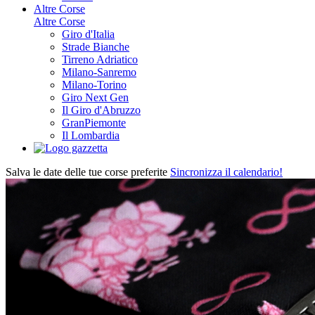
Altre Corse
Altre Corse
Giro d'Italia
Strade Bianche
Tirreno Adriatico
Milano-Sanremo
Milano-Torino
Giro Next Gen
Il Giro d'Abruzzo
GranPiemonte
Il Lombardia
Salva le date delle tue corse preferite
Sincronizza il calendario!