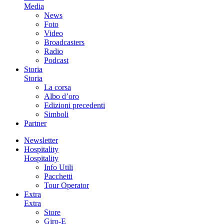
Media
News
Foto
Video
Broadcasters
Radio
Podcast
Storia
Storia
La corsa
Albo d’oro
Edizioni precedenti
Simboli
Partner
Newsletter
Hospitality
Hospitality
Info Utili
Pacchetti
Tour Operator
Extra
Extra
Store
Giro-E