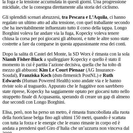
la foga e la tensione accumulata in questi giorni. Una progressione
micidiale, che la consegna direttamente alla storia del ciclismo.
Gli splendidi scenari abruzzesi,
tra Pescara e L’Aquila
, ci hanno
regalato un ultimo atto ad alta tensione, con quel traballante secondo
che ha inevitabilmente influenzato tutto il corso della tappa. Longo
Borghini voleva far andare via la fuga, Kopecky voleva tenere
chiusa la corsa per poi giocarsi gli abbuoni, e tutte le altre sono state
costrette a fare da comparse in questa appassionante resa dei conti.
Dopo la salita di Castel del Monte, la SD Worx è rimasta con la sola
Niamh Fisher-Black
a spalleggiare Kopecky e quello è stato il
momento in cui è partita l’azione decisiva, quella che ha tolto di
mezzo gli abbuoni:
Kim Le Court Pienaar
(AG Insurance-
Soudal),
Franziska Koch
(dsm-firmenich PostNL) e
Ruth
Edwards
(Human Powered Health) sono andate via e le hanno
riviste solo al traguardo. Appurato che le fuggitive non sarebbero
state riprese, Kopecky ha saggiamente optato per giocarsi tutto nello
strappetto finale di Acquasanta, sperando di creare un gap di almeno
due secondi con Longo Borghini.
Elisa, però, non ha perso un metro, è rimasta francobollata alla ruota
della fuoriclasse belga fino agli ultimi 150 metri, quando è scattata
con tutta la forza e le energie che le erano rimaste in corpo ed è
andata a prendersi quel Giro d’Italia che un’azzurra non vinceva dal