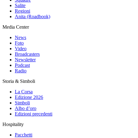
Salite
Regioni
Anita (Roadbook)
Media Center
News
Foto
Video
Broadcasters
Newsletter
Podcast
Radio
Storia & Simboli
La Corsa
Edizione 2026
Simboli
Albo d’oro
Edizioni precedenti
Hospitality
Pacchetti