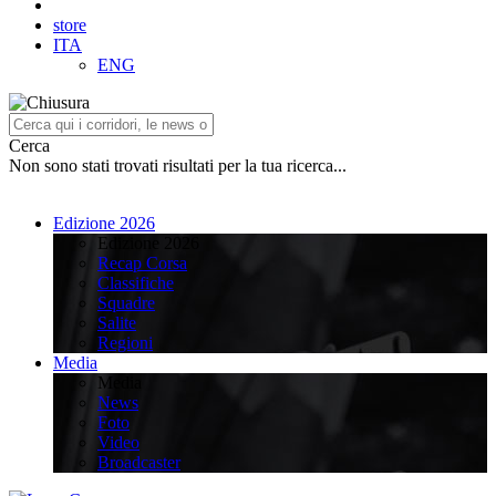
store
ITA
ENG
Cerca
Non sono stati trovati risultati per la tua ricerca...
Edizione 2026
Edizione 2026
Recap Corsa
Classifiche
Squadre
Salite
Regioni
Media
Media
News
Foto
Video
Broadcaster