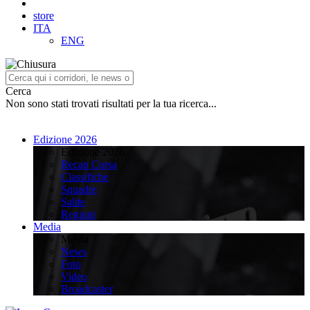
store
ITA
ENG
Cerca
Non sono stati trovati risultati per la tua ricerca...
Edizione 2026
Edizione 2026
Recap Corsa
Classifiche
Squadre
Salite
Regioni
Media
Media
News
Foto
Video
Broadcaster