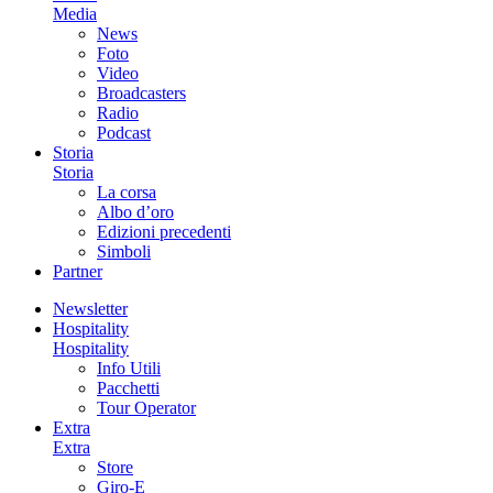
Media
News
Foto
Video
Broadcasters
Radio
Podcast
Storia
Storia
La corsa
Albo d’oro
Edizioni precedenti
Simboli
Partner
Newsletter
Hospitality
Hospitality
Info Utili
Pacchetti
Tour Operator
Extra
Extra
Store
Giro-E