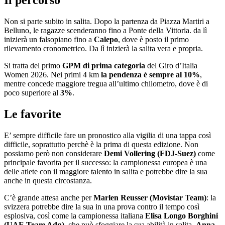
Il percorso
Non si parte subito in salita. Dopo la partenza da Piazza Martiri a
Belluno, le ragazze scenderanno fino a Ponte della Vittoria. da lì
inizierà un falsopiano fino a
Calepo
, dove è posto il primo
rilevamento cronometrico. Da lì inizierà la salita vera e propria.
Si tratta del primo
GPM di prima categoria
del Giro d’Italia
Women 2026. Nei primi 4 km
la pendenza è sempre al 10%
,
mentre concede maggiore tregua all’ultimo chilometro, dove è di
poco superiore al
3%
.
Le favorite
E’ sempre difficile fare un pronostico alla vigilia di una tappa così
difficile, soprattutto perchè è la prima di questa edizione. Non
possiamo però non considerare
Demi Vollering (FDJ-Suez)
come
principale favorita per il successo: la campionessa europea è una
delle atlete con il maggiore talento in salita e potrebbe dire la sua
anche in questa circostanza.
C’è grande attesa anche per
Marlen Reusser (Movistar Team)
: la
svizzera potrebbe dire la sua in una prova contro il tempo così
esplosiva, così come la campionessa italiana
Elisa Longo Borghini
(UAE Team Adq)
, che può sfoggiare la sua abilità in salita.
Anna