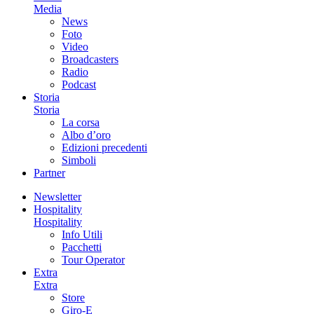
Media
News
Foto
Video
Broadcasters
Radio
Podcast
Storia
Storia
La corsa
Albo d’oro
Edizioni precedenti
Simboli
Partner
Newsletter
Hospitality
Hospitality
Info Utili
Pacchetti
Tour Operator
Extra
Extra
Store
Giro-E