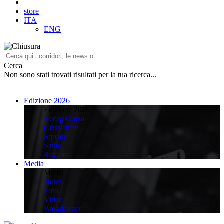
store
ITA
ENG
Cerca
Non sono stati trovati risultati per la tua ricerca...
Edizione 2026
Edizione 2026
Recap Corsa
Classifiche
Squadre
Salite
Regioni
Media
Media
News
Foto
Video
Broadcaster