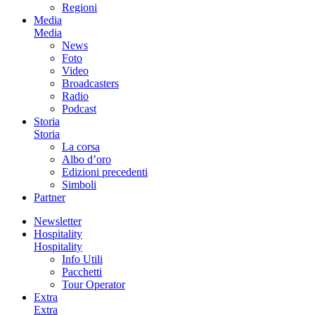
Regioni
Media
Media
News
Foto
Video
Broadcasters
Radio
Podcast
Storia
Storia
La corsa
Albo d’oro
Edizioni precedenti
Simboli
Partner
Newsletter
Hospitality
Hospitality
Info Utili
Pacchetti
Tour Operator
Extra
Extra