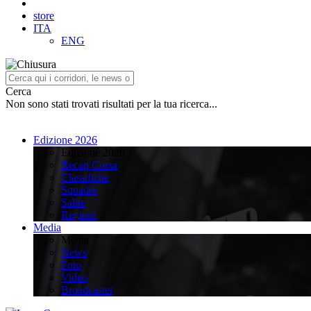
store
ITA
ENG
Cerca
Non sono stati trovati risultati per la tua ricerca...
Edizione 2026
Edizione 2026
Recap Corsa
Classifiche
Squadre
Salite
Regioni
Media
Media
News
Foto
Video
Broadcaster