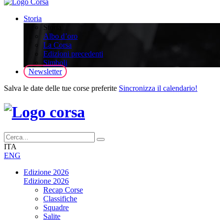
Storia
Storia
Albo d’oro
La Corsa
Edizioni precedenti
Simboli
Newsletter
Salva le date delle tue corse preferite
Sincronizza il calendario!
ITA
ENG
Edizione 2026
Edizione 2026
Recap Corse
Classifiche
Squadre
Salite