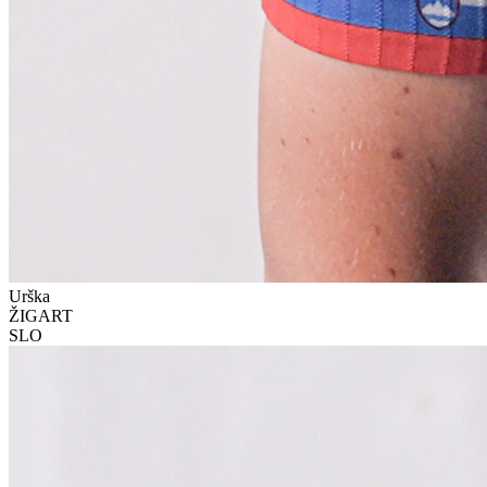
Urška
ŽIGART
SLO