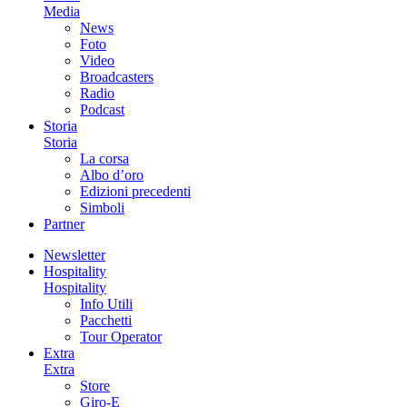
Media
News
Foto
Video
Broadcasters
Radio
Podcast
Storia
Storia
La corsa
Albo d’oro
Edizioni precedenti
Simboli
Partner
Newsletter
Hospitality
Hospitality
Info Utili
Pacchetti
Tour Operator
Extra
Extra
Store
Giro-E