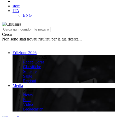
store
ITA
ENG
Cerca
Non sono stati trovati risultati per la tua ricerca...
Edizione 2026
Edizione 2026
Recap Corsa
Classifiche
Squadre
Salite
Regioni
Media
Media
News
Foto
Video
Broadcaster