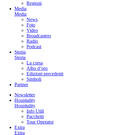
Regioni
Media
Media
News
Foto
Video
Broadcasters
Radio
Podcast
Storia
Storia
La corsa
Albo d’oro
Edizioni precedenti
Simboli
Partner
Newsletter
Hospitality
Hospitality
Info Utili
Pacchetti
Tour Operator
Extra
Extra