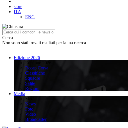
store
ITA
ENG
Cerca
Non sono stati trovati risultati per la tua ricerca...
Edizione 2026
Edizione 2026
Recap Corsa
Classifiche
Squadre
Salite
Regioni
Media
Media
News
Foto
Video
Broadcaster