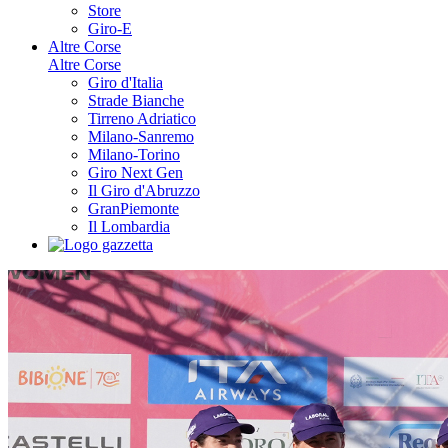
Store
Giro-E
Altre Corse
Altre Corse
Giro d'Italia
Strade Bianche
Tirreno Adriatico
Milano-Sanremo
Milano-Torino
Giro Next Gen
Il Giro d'Abruzzo
GranPiemonte
Il Lombardia