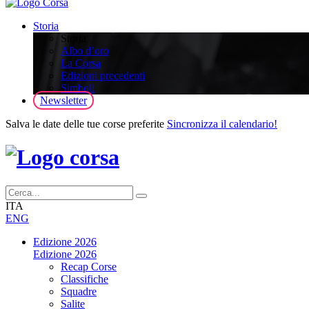
Storia
Storia
Albo d’oro
La Corsa
Edizioni precedenti
Simboli
Newsletter
Salva le date delle tue corse preferite
Sincronizza il calendario!
ITA
ENG
Edizione 2026
Edizione 2026
Recap Corse
Classifiche
Squadre
Salite