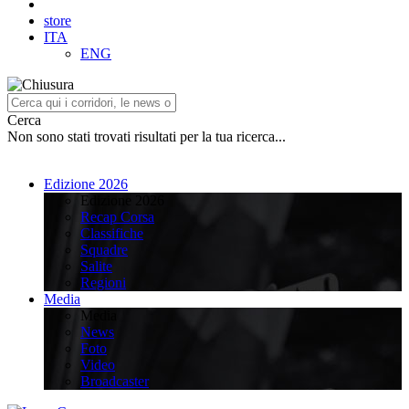
store
ITA
ENG
Cerca
Non sono stati trovati risultati per la tua ricerca...
Edizione 2026
Edizione 2026
Recap Corsa
Classifiche
Squadre
Salite
Regioni
Media
Media
News
Foto
Video
Broadcaster