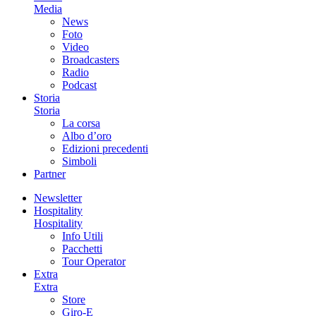
Media
News
Foto
Video
Broadcasters
Radio
Podcast
Storia
Storia
La corsa
Albo d’oro
Edizioni precedenti
Simboli
Partner
Newsletter
Hospitality
Hospitality
Info Utili
Pacchetti
Tour Operator
Extra
Extra
Store
Giro-E