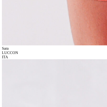
Sara
LUCCON
ITA