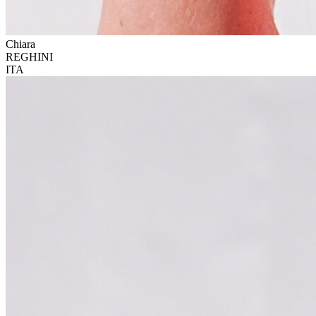
Chiara
REGHINI
ITA