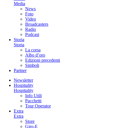
Media
News
Foto
Video
Broadcasters
Radio
Podcast
Storia
Storia
La corsa
Albo d’oro
Edizioni precedenti
Simboli
Partner
Newsletter
Hospitality
Hospitality
Info Utili
Pacchetti
Tour Operator
Extra
Extra
Store
Giro-E