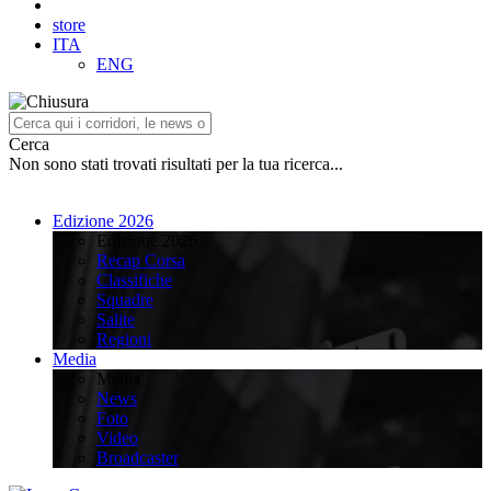
store
ITA
ENG
Cerca
Non sono stati trovati risultati per la tua ricerca...
Edizione 2026
Edizione 2026
Recap Corsa
Classifiche
Squadre
Salite
Regioni
Media
Media
News
Foto
Video
Broadcaster