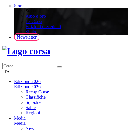
Storia
Storia
Albo d’oro
La Corsa
Edizioni precedenti
Simboli
Newsletter
ITA
Edizione 2026
Edizione 2026
Recap Corse
Classifiche
Squadre
Salite
Regioni
Media
Media
News