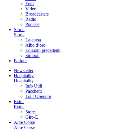
Foto
Video
Broadcasters
Radio
Podcast
Storia
Storia
La corsa
Albo d’oro
Edizioni precedenti
Simboli
Partner
Newsletter
Hospitality
Hospitality
Info Utili
Pacchetti
Tour Operator
Extra
Extra
Store
Giro-E
Altre Corse
Altre Corse