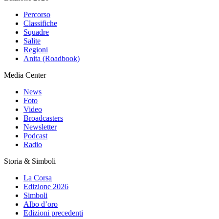
Percorso
Classifiche
Squadre
Salite
Regioni
Anita (Roadbook)
Media Center
News
Foto
Video
Broadcasters
Newsletter
Podcast
Radio
Storia & Simboli
La Corsa
Edizione 2026
Simboli
Albo d’oro
Edizioni precedenti