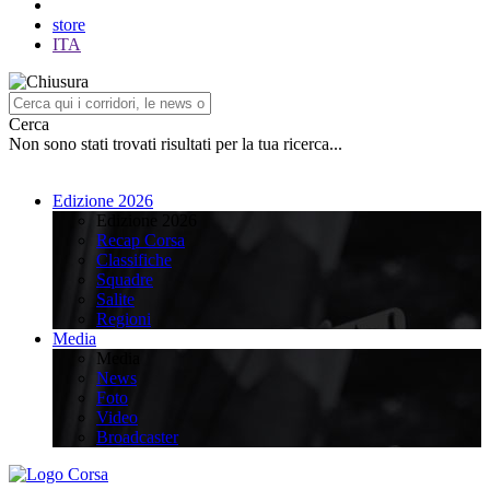
store
ITA
Cerca
Non sono stati trovati risultati per la tua ricerca...
Edizione 2026
Edizione 2026
Recap Corsa
Classifiche
Squadre
Salite
Regioni
Media
Media
News
Foto
Video
Broadcaster