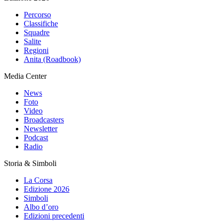
Percorso
Classifiche
Squadre
Salite
Regioni
Anita (Roadbook)
Media Center
News
Foto
Video
Broadcasters
Newsletter
Podcast
Radio
Storia & Simboli
La Corsa
Edizione 2026
Simboli
Albo d’oro
Edizioni precedenti