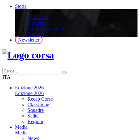
Storia
Storia
Albo d’oro
La Corsa
Edizioni precedenti
Simboli
Newsletter
ITA
Edizione 2026
Edizione 2026
Recap Corse
Classifiche
Squadre
Salite
Regioni
Media
Media
News