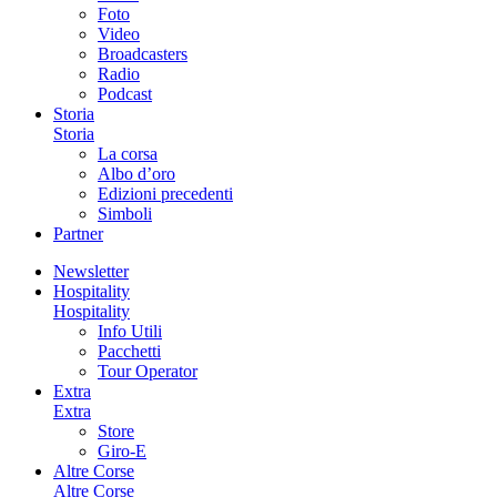
Foto
Video
Broadcasters
Radio
Podcast
Storia
Storia
La corsa
Albo d’oro
Edizioni precedenti
Simboli
Partner
Newsletter
Hospitality
Hospitality
Info Utili
Pacchetti
Tour Operator
Extra
Extra
Store
Giro-E
Altre Corse
Altre Corse