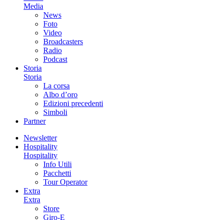
Media
News
Foto
Video
Broadcasters
Radio
Podcast
Storia
Storia
La corsa
Albo d’oro
Edizioni precedenti
Simboli
Partner
Newsletter
Hospitality
Hospitality
Info Utili
Pacchetti
Tour Operator
Extra
Extra
Store
Giro-E