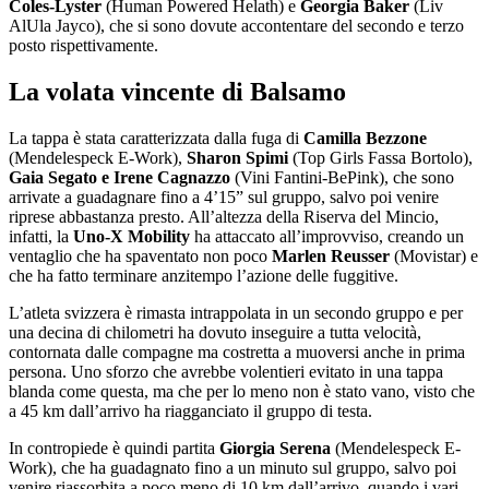
Coles-Lyster
(Human Powered Helath) e
Georgia Baker
(Liv
AlUla Jayco), che si sono dovute accontentare del secondo e terzo
posto rispettivamente.
La volata vincente di Balsamo
La tappa è stata caratterizzata dalla fuga di
Camilla Bezzone
(Mendelespeck E-Work),
Sharon Spimi
(Top Girls Fassa Bortolo),
Gaia Segato e Irene Cagnazzo
(Vini Fantini-BePink), che sono
arrivate a guadagnare fino a 4’15” sul gruppo, salvo poi venire
riprese abbastanza presto. All’altezza della Riserva del Mincio,
infatti, la
Uno-X Mobility
ha attaccato all’improvviso, creando un
ventaglio che ha spaventato non poco
Marlen Reusser
(Movistar) e
che ha fatto terminare anzitempo l’azione delle fuggitive.
L’atleta svizzera è rimasta intrappolata in un secondo gruppo e per
una decina di chilometri ha dovuto inseguire a tutta velocità,
contornata dalle compagne ma costretta a muoversi anche in prima
persona. Uno sforzo che avrebbe volentieri evitato in una tappa
blanda come questa, ma che per lo meno non è stato vano, visto che
a 45 km dall’arrivo ha riagganciato il gruppo di testa.
In contropiede è quindi partita
Giorgia Serena
(Mendelespeck E-
Work), che ha guadagnato fino a un minuto sul gruppo, salvo poi
venire riassorbita a poco meno di 10 km dall’arrivo, quando i vari