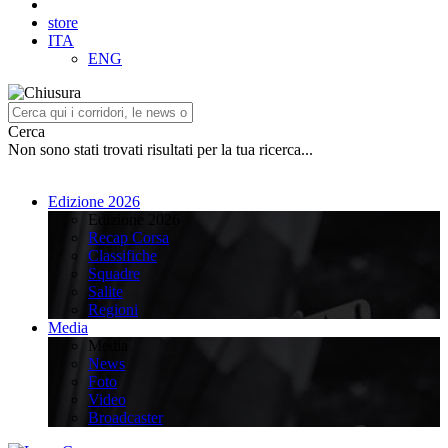
store
ITA
ENG
Cerca
Non sono stati trovati risultati per la tua ricerca...
Edizione 2026
Edizione 2026
Recap Corsa
Classifiche
Squadre
Salite
Regioni
Media
Media
News
Foto
Video
Broadcaster