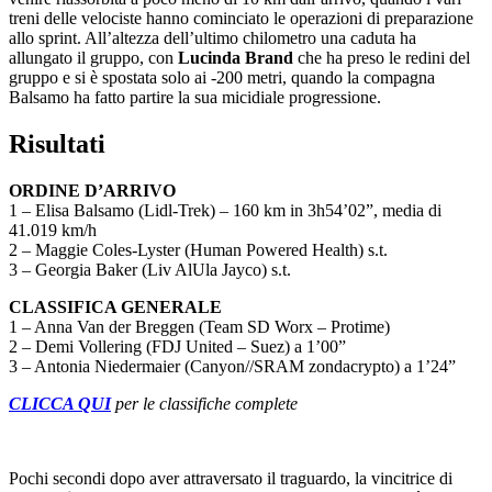
treni delle velociste hanno cominciato le operazioni di preparazione
allo sprint. All’altezza dell’ultimo chilometro una caduta ha
allungato il gruppo, con
Lucinda Brand
che ha preso le redini del
gruppo e si è spostata solo ai -200 metri, quando la compagna
Balsamo ha fatto partire la sua micidiale progressione.
Risultati
ORDINE D’ARRIVO
1 – Elisa Balsamo (Lidl-Trek) – 160 km in 3h54’02”, media di
41.019 km/h
2 – Maggie Coles-Lyster (Human Powered Health) s.t.
3 – Georgia Baker (Liv AlUla Jayco) s.t.
CLASSIFICA GENERALE
1 – Anna Van der Breggen (Team SD Worx – Protime)
2 – Demi Vollering (FDJ United – Suez) a 1’00”
3 – Antonia Niedermaier (Canyon//SRAM zondacrypto) a 1’24”
CLICCA QUI
per le classifiche complete
Pochi secondi dopo aver attraversato il traguardo, la vincitrice di